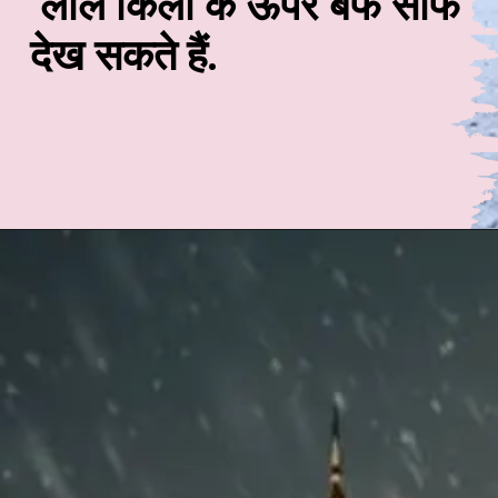
लाल किला के ऊपर बर्फ साफ