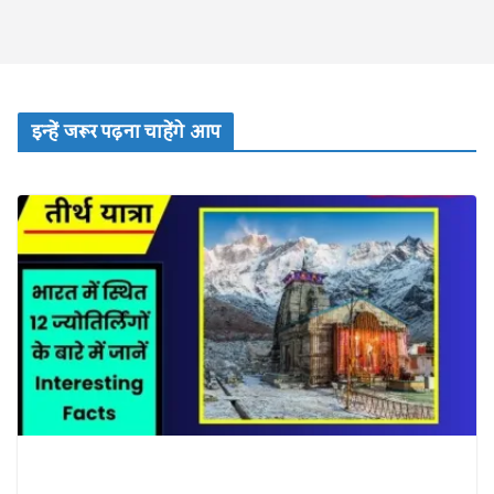
इन्हें जरूर पढ़ना चाहेंगे आप