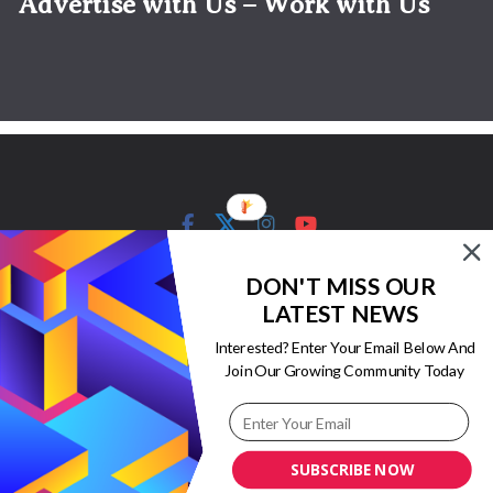
Advertise with Us – Work with Us
Copyright © 2026
Travel News,
DON'T MISS OUR
honeymoon travel, adventure
LATEST NEWS
tour, hindi travel blog
. All rights
reserved.
Interested? Enter Your Email Below And
Join Our Growing Community Today
Theme:
ColorMag
by ThemeGrill.
Powered by
WordPress
.
SUBSCRIBE NOW