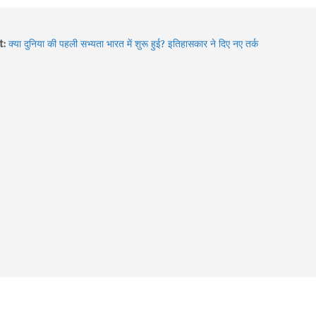
t:
क्या दुनिया की पहली सभ्यता भारत में शुरू हुई? इतिहासकार ने दिए नए तर्क
Hidden Gems of Himachal : इन झीलों को देखे बिना आपकी ट्रिप अधूरी
है!
2026 में बदले Visa Rules: विदेश घूमने जा रहे हैं? इन 4 देशों की नई
गाइडलाइन पहले जरूर जान लें
Sawan में Varanasi घूमने का प्लान? 3 दिन में करें Kashi Vishwanath
दर्शन, खास Aarti और Banarasi Food का पूरा अनुभव
Sawan 2026: भगवान शिव की भक्ति का चमत्कार! इन 8 भक्तों की कहानियां
आज भी देती हैं आस्था का संदेश