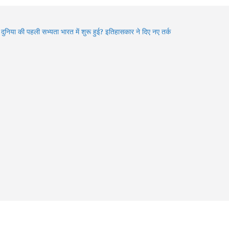
an 2026: भगवान शिव की भक्ति का चमत्कार! इन 8 भक्तों की कहानियां
भी देती हैं आस्था का संदेश
ा दुनिया की पहली सभ्यता भारत में शुरू हुई? इतिहासकार ने दिए नए तर्क
den Gems of Himachal : इन झीलों को देखे बिना आपकी ट्रिप अधूरी
6 में बदले Visa Rules: विदेश घूमने जा रहे हैं? इन 4 देशों की नई
डलाइन पहले जरूर जान लें
an में Varanasi घूमने का प्लान? 3 दिन में करें Kashi Vishwanath
शन, खास Aarti और Banarasi Food का पूरा अनुभव