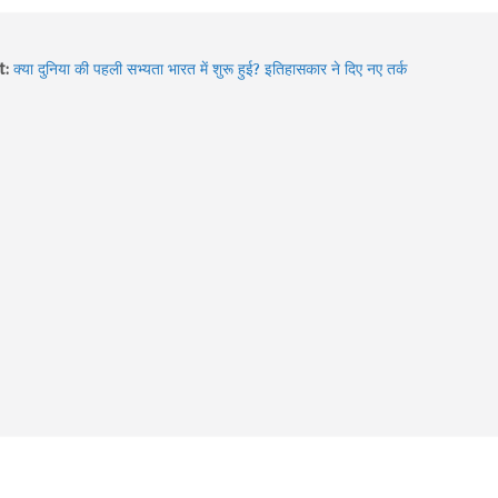
t:
क्या दुनिया की पहली सभ्यता भारत में शुरू हुई? इतिहासकार ने दिए नए तर्क
Hidden Gems of Himachal : इन झीलों को देखे बिना आपकी ट्रिप अधूरी
है!
2026 में बदले Visa Rules: विदेश घूमने जा रहे हैं? इन 4 देशों की नई
गाइडलाइन पहले जरूर जान लें
Sawan में Varanasi घूमने का प्लान? 3 दिन में करें Kashi Vishwanath
दर्शन, खास Aarti और Banarasi Food का पूरा अनुभव
Sawan 2026: भगवान शिव की भक्ति का चमत्कार! इन 8 भक्तों की कहानियां
आज भी देती हैं आस्था का संदेश