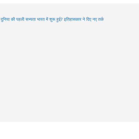
ा दुनिया की पहली सभ्यता भारत में शुरू हुई? इतिहासकार ने दिए नए तर्क
den Gems of Himachal : इन झीलों को देखे बिना आपकी ट्रिप अधूरी
6 में बदले Visa Rules: विदेश घूमने जा रहे हैं? इन 4 देशों की नई
डलाइन पहले जरूर जान लें
an में Varanasi घूमने का प्लान? 3 दिन में करें Kashi Vishwanath
शन, खास Aarti और Banarasi Food का पूरा अनुभव
an 2026: भगवान शिव की भक्ति का चमत्कार! इन 8 भक्तों की कहानियां
भी देती हैं आस्था का संदेश