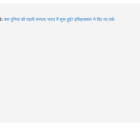
t:
क्या दुनिया की पहली सभ्यता भारत में शुरू हुई? इतिहासकार ने दिए नए तर्क
Hidden Gems of Himachal : इन झीलों को देखे बिना आपकी ट्रिप अधूरी
है!
2026 में बदले Visa Rules: विदेश घूमने जा रहे हैं? इन 4 देशों की नई
गाइडलाइन पहले जरूर जान लें
Sawan में Varanasi घूमने का प्लान? 3 दिन में करें Kashi Vishwanath
दर्शन, खास Aarti और Banarasi Food का पूरा अनुभव
Sawan 2026: भगवान शिव की भक्ति का चमत्कार! इन 8 भक्तों की कहानियां
आज भी देती हैं आस्था का संदेश