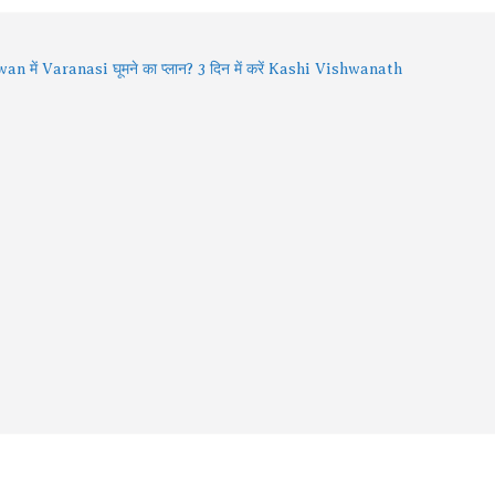
an में Varanasi घूमने का प्लान? 3 दिन में करें Kashi Vishwanath
शन, खास Aarti और Banarasi Food का पूरा अनुभव
an 2026: भगवान शिव की भक्ति का चमत्कार! इन 8 भक्तों की कहानियां
भी देती हैं आस्था का संदेश
ा दुनिया की पहली सभ्यता भारत में शुरू हुई? इतिहासकार ने दिए नए तर्क
den Gems of Himachal : इन झीलों को देखे बिना आपकी ट्रिप अधूरी
6 में बदले Visa Rules: विदेश घूमने जा रहे हैं? इन 4 देशों की नई
डलाइन पहले जरूर जान लें