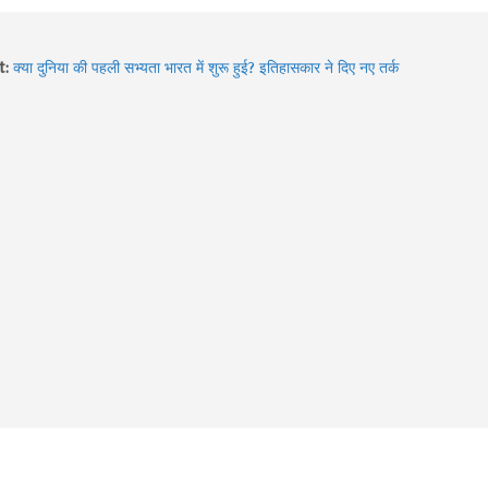
t:
क्या दुनिया की पहली सभ्यता भारत में शुरू हुई? इतिहासकार ने दिए नए तर्क
Hidden Gems of Himachal : इन झीलों को देखे बिना आपकी ट्रिप अधूरी
है!
2026 में बदले Visa Rules: विदेश घूमने जा रहे हैं? इन 4 देशों की नई
गाइडलाइन पहले जरूर जान लें
Sawan में Varanasi घूमने का प्लान? 3 दिन में करें Kashi Vishwanath
दर्शन, खास Aarti और Banarasi Food का पूरा अनुभव
Sawan 2026: भगवान शिव की भक्ति का चमत्कार! इन 8 भक्तों की कहानियां
आज भी देती हैं आस्था का संदेश