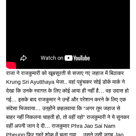
राजा ने राजकुमारी को खूबसूरती से सजाए गए जहाज में बिठाकर
Krung Sri Ayutthaya भेजा.. वहां पहुंचकर सोई डोर्क मार्क ने
देखा कि उनके स्वागत के लिए कोई आया ही नहीं है… वह उदास हो
गई… इसके बाद राजकुमार ने उन्हें और परेशान करने के लिए एक
संदेसा भिजवाया… उऩ्होंने कहलवाया कि “अगर तुम जहाज से
बाहर नहीं निकलना चाहती हो, तो वहीं रहो” राजकुमारी ने ये सुनकर
वहीं अपनी जान दे दी… राजकुमार Phra Jao Sai Nam
Pheung फिर गहरे शोक में चला गया… उसने उसी जगह Jao