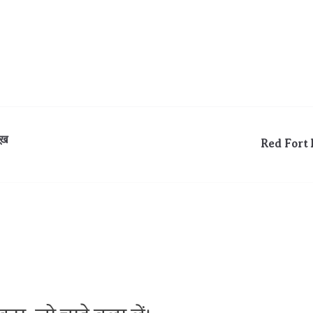
ूख
Red Fort Hi