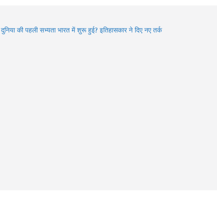
ा दुनिया की पहली सभ्यता भारत में शुरू हुई? इतिहासकार ने दिए नए तर्क
den Gems of Himachal : इन झीलों को देखे बिना आपकी ट्रिप अधूरी
6 में बदले Visa Rules: विदेश घूमने जा रहे हैं? इन 4 देशों की नई
डलाइन पहले जरूर जान लें
an में Varanasi घूमने का प्लान? 3 दिन में करें Kashi Vishwanath
शन, खास Aarti और Banarasi Food का पूरा अनुभव
an 2026: भगवान शिव की भक्ति का चमत्कार! इन 8 भक्तों की कहानियां
भी देती हैं आस्था का संदेश