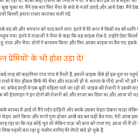
र आ रही थी. बाकी कहीं रोशनी का निशान न था. मैं बार बार इस डर से सहमा जा र
सूख चुका था. मैंने एक बार फिर भैया के कंधे से नजरें उठाई और आगे देखा. मैंने 
ाली बिल्ली हमारा रास्ता काटकर चली गई.
 आंखे बंद की और भगवान को याद करने लगा. इतने में मेरे कान में किसी मंत्र की ध्वनि
र पहुंच गया. इतने में ताऊजी ने भैया से कहा कि वह बाइक रोक दें. उन्होंने ऐसा बि
े रहूं. ताऊ और भैया, दोनों ने बाथरूम किया और फिर आकर बाइक पर बैठ गए. इसक
्रेमियों’ के भी होश उड़ा दे!
तरह की कहानियां गांव गांव में तैरती हैं. हमारी बाइक जैसे ही इस पुल पर पहुंची कई 
ते में मेरा हौसल सिर्फ मेरे भैया और ताऊजी ही थे. शरपत के पौधे अभी भी हमें घेर
फी था. सफेद साड़ी में एक बूढ़ी महिला चले जा रही थी. बाइक की रोशनी ने उसकी सा
ाइक की हेडलाइट ने इन दोनों की रोशनी को और ताजा कर दिया था और आज भी वही रो
 बराबर में आई तो मैंने गर्दन दाहिनी ओर करके उसका चेहरा देखना चाहा लेकिन व
े. मैंने चेहरा आगे किया और मानों गुप्प होकर आंखें बंद कर वहीं बैठ गया. मेरी
सुनना चाह रहा था कि वह कोई भूत थी लेकिन ताऊ जी बात को टाल गए. आज भी मैं वो कि
ख पहली बार रहा हूं. यकीन मानिए मेरे रोंगटे खड़े हो चुके हैं.