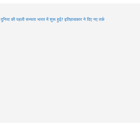
ा दुनिया की पहली सभ्यता भारत में शुरू हुई? इतिहासकार ने दिए नए तर्क
den Gems of Himachal : इन झीलों को देखे बिना आपकी ट्रिप अधूरी
6 में बदले Visa Rules: विदेश घूमने जा रहे हैं? इन 4 देशों की नई
डलाइन पहले जरूर जान लें
an में Varanasi घूमने का प्लान? 3 दिन में करें Kashi Vishwanath
शन, खास Aarti और Banarasi Food का पूरा अनुभव
an 2026: भगवान शिव की भक्ति का चमत्कार! इन 8 भक्तों की कहानियां
भी देती हैं आस्था का संदेश