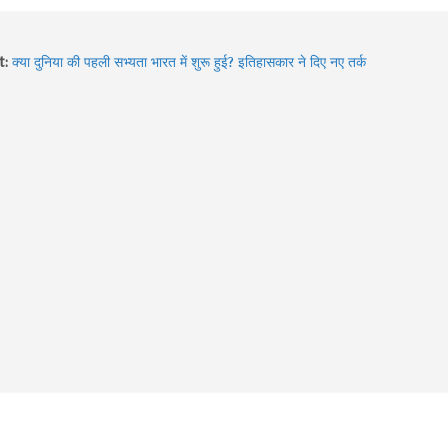
t:
Sawan 2026: भगवान शिव की भक्ति का चमत्कार! इन 8 भक्तों की कहानियां
आज भी देती हैं आस्था का संदेश
क्या दुनिया की पहली सभ्यता भारत में शुरू हुई? इतिहासकार ने दिए नए तर्क
Hidden Gems of Himachal : इन झीलों को देखे बिना आपकी ट्रिप अधूरी
है!
2026 में बदले Visa Rules: विदेश घूमने जा रहे हैं? इन 4 देशों की नई
गाइडलाइन पहले जरूर जान लें
Sawan में Varanasi घूमने का प्लान? 3 दिन में करें Kashi Vishwanath
दर्शन, खास Aarti और Banarasi Food का पूरा अनुभव