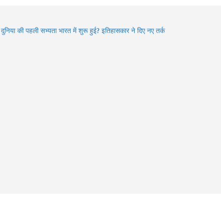
ा दुनिया की पहली सभ्यता भारत में शुरू हुई? इतिहासकार ने दिए नए तर्क
den Gems of Himachal : इन झीलों को देखे बिना आपकी ट्रिप अधूरी
6 में बदले Visa Rules: विदेश घूमने जा रहे हैं? इन 4 देशों की नई
डलाइन पहले जरूर जान लें
an में Varanasi घूमने का प्लान? 3 दिन में करें Kashi Vishwanath
शन, खास Aarti और Banarasi Food का पूरा अनुभव
an 2026: भगवान शिव की भक्ति का चमत्कार! इन 8 भक्तों की कहानियां
भी देती हैं आस्था का संदेश