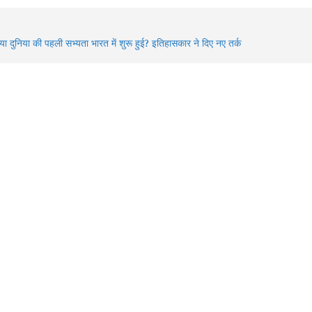
्या दुनिया की पहली सभ्यता भारत में शुरू हुई? इतिहासकार ने दिए नए तर्क
idden Gems of Himachal : इन झीलों को देखे बिना आपकी ट्रिप अधूरी
!
026 में बदले Visa Rules: विदेश घूमने जा रहे हैं? इन 4 देशों की नई
ाइडलाइन पहले जरूर जान लें
awan में Varanasi घूमने का प्लान? 3 दिन में करें Kashi Vishwanath
र्शन, खास Aarti और Banarasi Food का पूरा अनुभव
awan 2026: भगवान शिव की भक्ति का चमत्कार! इन 8 भक्तों की कहानियां
ज भी देती हैं आस्था का संदेश