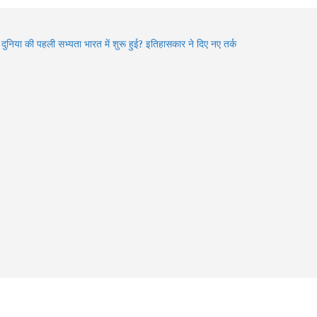
ा दुनिया की पहली सभ्यता भारत में शुरू हुई? इतिहासकार ने दिए नए तर्क
den Gems of Himachal : इन झीलों को देखे बिना आपकी ट्रिप अधूरी
6 में बदले Visa Rules: विदेश घूमने जा रहे हैं? इन 4 देशों की नई
डलाइन पहले जरूर जान लें
an में Varanasi घूमने का प्लान? 3 दिन में करें Kashi Vishwanath
शन, खास Aarti और Banarasi Food का पूरा अनुभव
an 2026: भगवान शिव की भक्ति का चमत्कार! इन 8 भक्तों की कहानियां
भी देती हैं आस्था का संदेश