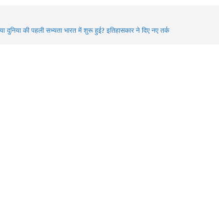
awan 2026: भगवान शिव की भक्ति का चमत्कार! इन 8 भक्तों की कहानियां
ज भी देती हैं आस्था का संदेश
्या दुनिया की पहली सभ्यता भारत में शुरू हुई? इतिहासकार ने दिए नए तर्क
idden Gems of Himachal : इन झीलों को देखे बिना आपकी ट्रिप अधूरी
!
026 में बदले Visa Rules: विदेश घूमने जा रहे हैं? इन 4 देशों की नई
ाइडलाइन पहले जरूर जान लें
awan में Varanasi घूमने का प्लान? 3 दिन में करें Kashi Vishwanath
र्शन, खास Aarti और Banarasi Food का पूरा अनुभव