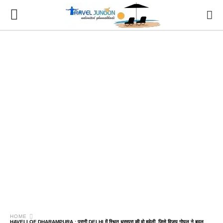
HOME
HAVELI OF DHARAMPURA : पुरानी DELHI में स्थित धरमपुरा की वो हवेली, जिसे विजय गोयल ने बदल