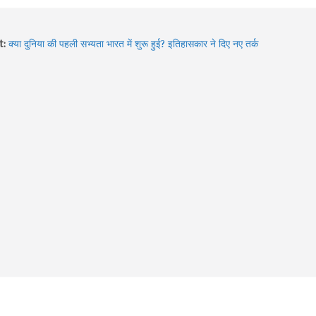
Sawan 2026: भगवान शिव की भक्ति का चमत्कार! इन 8 भक्तों की कहानियां
t:
आज भी देती हैं आस्था का संदेश
क्या दुनिया की पहली सभ्यता भारत में शुरू हुई? इतिहासकार ने दिए नए तर्क
Hidden Gems of Himachal : इन झीलों को देखे बिना आपकी ट्रिप अधूरी
है!
2026 में बदले Visa Rules: विदेश घूमने जा रहे हैं? इन 4 देशों की नई
गाइडलाइन पहले जरूर जान लें
Sawan में Varanasi घूमने का प्लान? 3 दिन में करें Kashi Vishwanath
दर्शन, खास Aarti और Banarasi Food का पूरा अनुभव