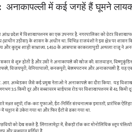
नाकापल्ली में कई जगहें हैं घूमने लाय
आंध्र प्रदेश में विशाखापत्तनम का एक उपनगर है. नगरपालिका को ग्रेटर विशाखापत
य (प्राचीन उड़ीसा) के शासन के अधीन था. विभिन्न राजवंशों ने इस क्षेत्र पर शासन कि
तीय और कुतुब शाही साम्राज्य. 1450 के आसपास काकरलापुडी अप्पला राजू ने अनकाप
ासकार से शुरू होती है और उसी ने अनाकापल्ले की खोज की. सातवाहन, विष्णुकुंडि
फल्ले, विजयपुरी, वेनियापाली, कनकपुरी, बेल्लमपटनम और अनाकापल्ली हैं. यह एक प
 बी. आर. अम्बेडकर जैसे कई प्रमुख नेताओं ने अनाकापल्ले का दौरा किया. यह विशाखाप
 से लगभग 3.5 किमी दूर और सब्बावरम बाईपास रोड पर विशाखापत्तनम से 41 किमी दूर 
रे मन्नत स्तूपों, रॉक-कट गुफाओं, ईंट-निर्मित संरचनात्मक इमारतों, प्रारंभिक ऐतिहास
ुरू में चट्टान से उकेरा गया था और फिर ईंटों से ढका गया था.
 को देख सकते हैं. लिंगालामेट्टा में, सैकड़ों रॉक कट मोनोलिथिक स्तूप पंक्तियों में ह
प और वज्रयान मूर्तियां हैं.