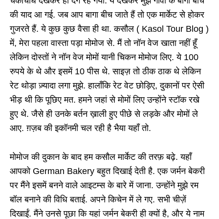
चकाचौंध देखकर ही दंग रह गया. ये देखकर मुझे गोवा के बागा बीच
की याद आ गई. जब आप बागा बीच जाते हैं तो एक मार्केट से होकर
गुजरते हैं. ये कुछ कुछ वैसा ही था. कसौल ( Kasol Tour Blog )
में, मेरा पहला वास्ता पड़ा मोमोज से. मैं तो नॉन वेज खाता नहीं हूँ
लेकिन दोस्तों ने नॉन वेज मोमों यानी चिकन मोमोज लिए. ये 100
रुपये के थे और इसमें 10 पीस थे. साइज़ तो ठीक ठाक थे लेकिन
रेट थोड़ा ज़्यादा लगा मुझे. हालाँकि रेट वेट छोड़िए, दुकानों पर ऐसी
भीड़ थी कि पूछिए मत. हमने जहां से मोमों लिए उन्होंने स्टॉक रखे
हुए थे. जैसे ही उनके बर्तन ख़ाली हुए पीछे से लड़के और मोमों ले
आए. ग़ज़ब की इकॉनमी चल रही है भैया यहाँ तो.
मोमोज की दुकान के बाद हम कसौल मार्केट की तरफ़ बढ़े. यहाँ
आपको German Bakery बहुत दिखाई देती है. एक जर्मन बेकरी
पर मैंने इसमें बनने वाले आइटम्स के बारे में जाना. उन्होंने मुझे रम
बॉल बनाने की विधि बताई. अपने किचेन में ले गए. सभी चीज़ें
दिखाईं. मैंने उनसे पूछा कि यहां जर्मन बेकरी ही क्यों है, और ये नाम