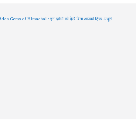
den Gems of Himachal : इन झीलों को देखे बिना आपकी ट्रिप अधूरी
6 में बदले Visa Rules: विदेश घूमने जा रहे हैं? इन 4 देशों की नई
डलाइन पहले जरूर जान लें
an में Varanasi घूमने का प्लान? 3 दिन में करें Kashi Vishwanath
शन, खास Aarti और Banarasi Food का पूरा अनुभव
an 2026: भगवान शिव की भक्ति का चमत्कार! इन 8 भक्तों की कहानियां
भी देती हैं आस्था का संदेश
ा दुनिया की पहली सभ्यता भारत में शुरू हुई? इतिहासकार ने दिए नए तर्क