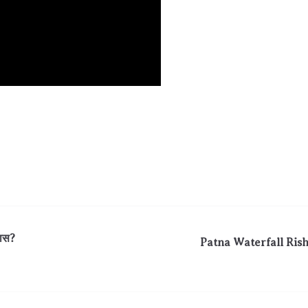
मास?
Patna Waterfall Rishikes