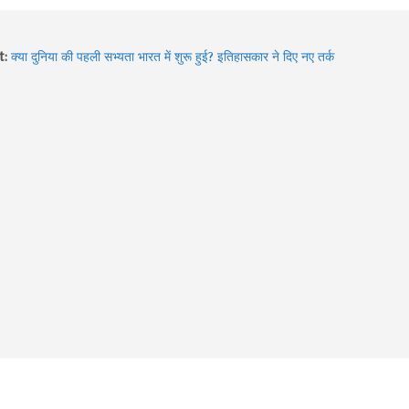
Sawan 2026: भगवान शिव की भक्ति का चमत्कार! इन 8 भक्तों की कहानियां
t:
आज भी देती हैं आस्था का संदेश
क्या दुनिया की पहली सभ्यता भारत में शुरू हुई? इतिहासकार ने दिए नए तर्क
Hidden Gems of Himachal : इन झीलों को देखे बिना आपकी ट्रिप अधूरी
है!
2026 में बदले Visa Rules: विदेश घूमने जा रहे हैं? इन 4 देशों की नई
गाइडलाइन पहले जरूर जान लें
Sawan में Varanasi घूमने का प्लान? 3 दिन में करें Kashi Vishwanath
दर्शन, खास Aarti और Banarasi Food का पूरा अनुभव