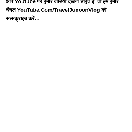
आप Youtube पर हमारे वीडियो देखना चाहते हैं, तो हमें हमारे
चैनल YouTube.Com/TravelJunoonVlog को
सब्सक्राइब करें…