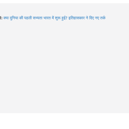
t:
क्या दुनिया की पहली सभ्यता भारत में शुरू हुई? इतिहासकार ने दिए नए तर्क
Hidden Gems of Himachal : इन झीलों को देखे बिना आपकी ट्रिप अधूरी
है!
2026 में बदले Visa Rules: विदेश घूमने जा रहे हैं? इन 4 देशों की नई
गाइडलाइन पहले जरूर जान लें
Sawan में Varanasi घूमने का प्लान? 3 दिन में करें Kashi Vishwanath
दर्शन, खास Aarti और Banarasi Food का पूरा अनुभव
Sawan 2026: भगवान शिव की भक्ति का चमत्कार! इन 8 भक्तों की कहानियां
आज भी देती हैं आस्था का संदेश