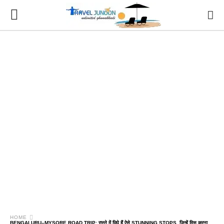
HOME
BENGALURU–MYSORE ROAD TRIP: रास्ते में छिपे हैं ऐसे STUNNING STOPS, जिन्हें मिस करना