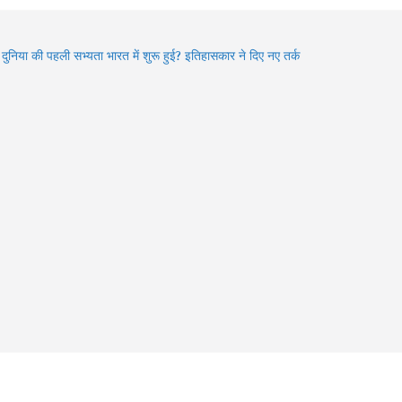
ा दुनिया की पहली सभ्यता भारत में शुरू हुई? इतिहासकार ने दिए नए तर्क
den Gems of Himachal : इन झीलों को देखे बिना आपकी ट्रिप अधूरी
6 में बदले Visa Rules: विदेश घूमने जा रहे हैं? इन 4 देशों की नई
डलाइन पहले जरूर जान लें
an में Varanasi घूमने का प्लान? 3 दिन में करें Kashi Vishwanath
शन, खास Aarti और Banarasi Food का पूरा अनुभव
an 2026: भगवान शिव की भक्ति का चमत्कार! इन 8 भक्तों की कहानियां
भी देती हैं आस्था का संदेश