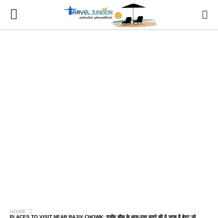
HOME
PLACES TO VISIT NEAR RAJIV CHOWK: राजीव चौक के आस-पास घूमने की ये जगह है बेस्ट जो