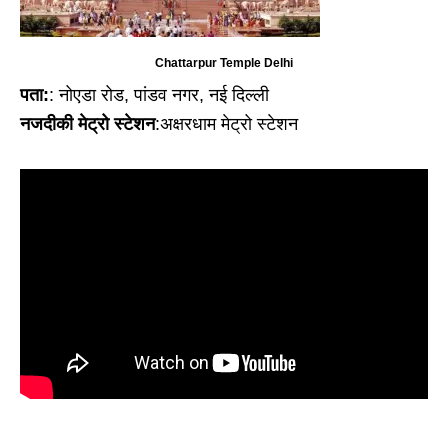
Chattarpur Temple Delhi
पता:
: नोएडा रोड, पांडव नगर, नई दिल्ली
नजदीकी मेट्रो स्टेशन
:अक्षरधाम मेट्रो स्टेशन