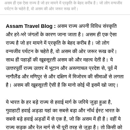
असम ही एक ऐसा राज्‍य है जो हर मायने में प्रकृति के बेहद करीब है। जो लोग वन्‍यजीव
पर्यटन के चहेते है, वो असम की ओर जरूर रूख करें।
Assam Travel Blog :
असम राज्‍य अपनी विविध संस्‍कृति
और हरे-भरे जंगलों के कारण जाना जाता है। असम ही एक ऐसा
राज्‍य है जो हर मायने में प्रकृति के बेहद करीब है। जो लोग
वन्‍यजीव पर्यटन के चहेते है, वो असम की ओर जरूर रूख करें।
साथ ही पहाड़ों की खूबसूरती असम को और महत्व देती है। ये
उत्‍तरपूर्वी राज्‍य उत्‍तर में भूटान और अरूणाचल प्रदेश से, पूर्व में
नागौलैंड और मणिपुर से और दक्षिण में मिजोरम की सीमाओं से लगता
है। असम की खूबसूरती ऐसी है कि मानो कोई भी इसमें खो जाए।
ये भारत के हर बड़े राज्य से हवाई मार्ग के जरिये जुड़ा हुआ है,
गुवाहाटी हवाई अड्डा यहां का सबसे बड़ा और नॉर्थ ईस्ट भारत के
सबसे बड़े हवाई अड्डों में से एक है, जो कि असम में ही है। वहीं ये
राज्य सड़क और रेल मार्ग से भी पूरी तरह से जुड़ा है। तो किसी को