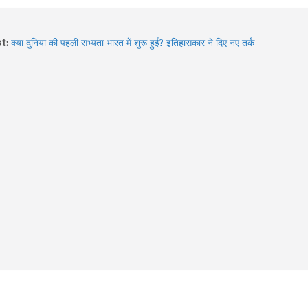
t:
क्या दुनिया की पहली सभ्यता भारत में शुरू हुई? इतिहासकार ने दिए नए तर्क
Hidden Gems of Himachal : इन झीलों को देखे बिना आपकी ट्रिप अधूरी
है!
2026 में बदले Visa Rules: विदेश घूमने जा रहे हैं? इन 4 देशों की नई
गाइडलाइन पहले जरूर जान लें
Sawan में Varanasi घूमने का प्लान? 3 दिन में करें Kashi Vishwanath
दर्शन, खास Aarti और Banarasi Food का पूरा अनुभव
Sawan 2026: भगवान शिव की भक्ति का चमत्कार! इन 8 भक्तों की कहानियां
आज भी देती हैं आस्था का संदेश