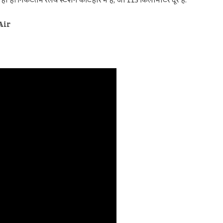
 नहीं हैं। निकटतम रेलवे स्टेशन कटिहार में है, जो 115 किलोमीटर दूर है.
 Air