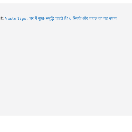
क्या दुनिया की पहली सभ्यता भारत में शुरू हुई? इतिहासकार ने दिए नए तर्क
t:
Vastu Tips : घर में सुख-समृद्धि चाहते हैं? 6 सिक्के और चावल का यह उपाय
माना जाता है शुभ!
2026 में बदले Visa Rules: विदेश घूमने जा रहे हैं? इन 4 देशों की नई
गाइडलाइन पहले जरूर जान लें
Sawan में Varanasi घूमने का प्लान? 3 दिन में करें Kashi Vishwanath
दर्शन, खास Aarti और Banarasi Food का पूरा अनुभव
Sawan 2026: भगवान शिव की भक्ति का चमत्कार! इन 8 भक्तों की कहानियां
आज भी देती हैं आस्था का संदेश