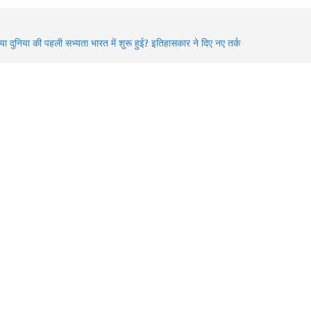
awan 2026: भगवान शिव की भक्ति का चमत्कार! इन 8 भक्तों की कहानियां
ज भी देती हैं आस्था का संदेश
्या दुनिया की पहली सभ्यता भारत में शुरू हुई? इतिहासकार ने दिए नए तर्क
idden Gems of Himachal : इन झीलों को देखे बिना आपकी ट्रिप अधूरी
!
026 में बदले Visa Rules: विदेश घूमने जा रहे हैं? इन 4 देशों की नई
ाइडलाइन पहले जरूर जान लें
awan में Varanasi घूमने का प्लान? 3 दिन में करें Kashi Vishwanath
र्शन, खास Aarti और Banarasi Food का पूरा अनुभव